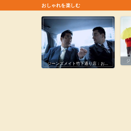
おしゃれを楽しむ
ジ
ジーンズメイト竹下通り店：おし
ぐ
ゃれと手軽さを兼ね備えたファッ
ションの新拠点